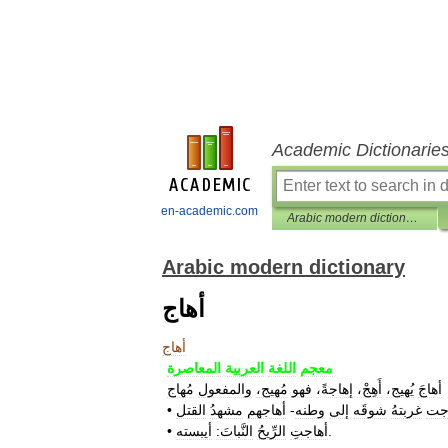
Academic Dictionarie
en-academic.com
Arabic modern dictionary
Arabic modern dictionary
أهاج
أهاج
معجم
اللغة
العربية
المعاصرة
أهاجَ
يُهيج،
أَهِجْ،
إهاجةً،
فهو
مُهيج،
والمفعول
مُهاج
جت
غربتهُ
شوقَه
إلى
وطنه
-
أهاجهم
مشهدُ
القتل
•
.
أهاجتِ
الرِّيحُ
النَّباتَ:
أيبسته
•