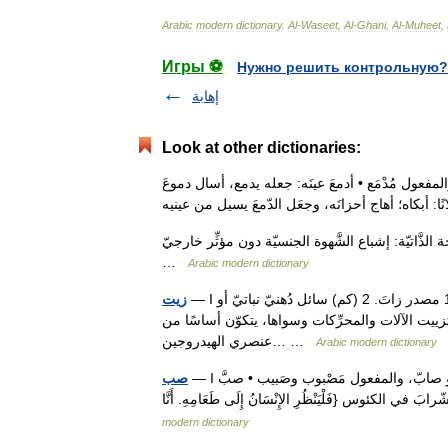
Arabic
modern
dictionary
.
Al
-
Waseet
,
Al
-
Ghani
,
Al
-
Muheet
,
Игры ⚽
Нужно решить контрольную?
إهابة
Look at other dictionaries:
المفعول مُدْمَع • أدمعَ عينَه: جعله يدمع، أسال دموعَ
َّاتيّة: إشباع الشَّهوة الجنسيّة دون مؤثِّر خارجيّ
…
Arabic modern dictionary
— I معجم اللغة العربية المعاصرة زَيْت [مفرد]: ج زُيوت (لغير المصدر): 1 مصدر زاتَ. 2 (كم) سائل دُهنيّ نباتيّ أو
زيت
زييت الآلات والمحرِّكات وسواها، يتكوّن أساسًا من
عنصري الهيدروجين… …
Arabic modern dictionary
— I معجم اللغة العربية المعاصرة صبَّ صَبَبْتُ، يَصُبّ، اصْبُبْ/صُبَّ، صَبًّا، فهو صابّ، والمفعول مَصْبوب وصَبيب • صبَّ
صب
modern dictionary