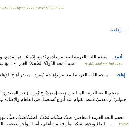
Mu
'
jam
Al
-
Lughah
Al
-
Arabiyah
Al
-
Mu
'
asirah
.
إهاجة
أدمع
— معجم اللغة العربية المعاصرة أدمعَ يُدمع، إِدْماعًا، فهو مُدْمِع، و
عينه أدمعه الدَّواءُ/ الضّحكُ/ الغاز . • أدمعَ فلانًا: أبكاه؛ أهاج أحزانَه، وجعَل الدّمعَ يسيل من عينيه …
Arabic modern dictionary
إهاجة
— معجم اللغة العربية المعاصرة إهاجة [مفرد]: مصدر أهاجَ| الإهاجة الذ
حيوانيّ أو معدنيّ غليظ القوام منه أنواع تُستعمل في الطعام والإضاءة وت
الماءَ ونحوَه: سكَبه وأراقه من أعلى، أساله وأجراه صَبَبْت الشّرابَ في الكئوس {فَلْيَنْظُرِ الإِنْسَانُ إِلَى طَعَامِهِ. أَنَّا… …
Arabic