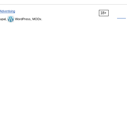
Advertising
18+
upal,
WordPress, MODx.